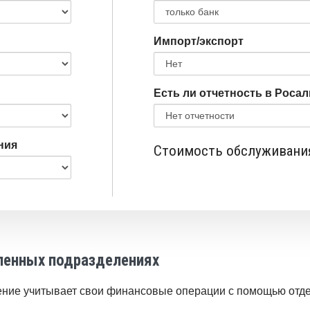
Импорт/экспорт
Есть ли отчетность в Роса
ния
Стоимость
Стоимость обслуживания
обслуживания
в
месяц
бленных подразделениях
ение учитывает свои финансовые операции с помощью отде